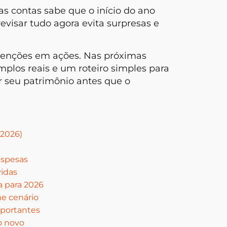
as contas sabe que o início do ano
evisar tudo agora evita surpresas e
tenções em ações. Nas próximas
mplos reais e um roteiro simples para
Rituais
r seu patrimônio antes que o
e Regu
 2026)
espesas
vidas
a para 2026
me cenário
mportantes
no novo