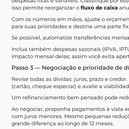
despesas fixas e variáveis. Classifique por e
isso permite reorganizar o
fluxo de caixa
anu
Com os números em mãos, ajuste o orçament
para suas prioridades e destine uma parte fi
Se possível, automatize transferências mens
Inclua também despesas sazonais (IPVA, IPTU
impacto mensal delas; assim você evita aper
Passo 3 — Negociação e prioridade de d
Revise todas as dívidas: juros, prazo e credo
(cartão, cheque especial) e avalie a viabilida
Um refinanciamento bem pensado pode reduzir
Ao negociar, proponha pagamentos à vista 
com juros menores. Mesmo pequenas reduçõe
grande diferença ao longo de 12 meses.