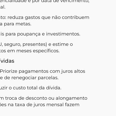
ssencialidade e por data de vencimento;
al.
o: reduza gastos que não contribuem
xa para metas.
ais para poupança e investimentos.
, seguro, presentes) e estime o
tos em meses específicos.
ívidas
r. Priorize pagamentos com juros altos
de de renegociar parcelas.
 o custo total da dívida.
em troca de desconto ou alongamento
s na taxa de juros mensal fazem